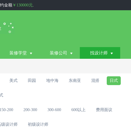
约金额
￥130000元
.
签约金额
￥70000元
.
额
￥130000元
.
约金额
￥67000元
.
金额
￥50000元
.
装修学堂
装修公司
找设计师
额
￥110000元
.
，签约金额
￥78000元
.
额
￥80000元
.
美式
田园
地中海
东南亚
混搭
日式
金额
￥80000元
.
式
金额
￥130000元
.
150-200
200-300
300-600
600以上
费用面议
高级设计师
初级设计师