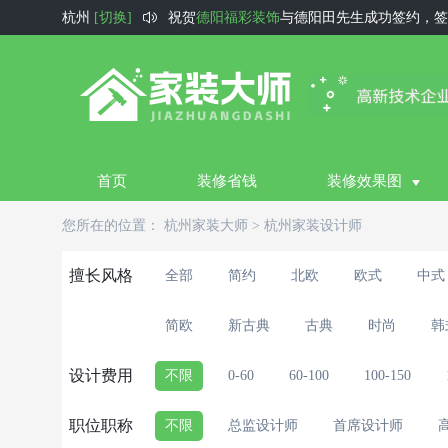

杭州
[切换]
祝贺
德阳福彩装饰
与德阳田先生成功签约，签
祝贺
徐州住小帮装饰
与徐州甘先生成功签约，
祝贺
宇家装饰
与东莞陈先生成功签约，签约金
祝贺
圆石装饰设计
与深圳李先生成功签约，签
祝贺
三优装饰
与张家口孟风锡成功签约，签约
首页
装修省钱
装修效果图
祝贺
尚庭水韵
与运城王先生成功签约，签约金
您所在的位置：
杭州家装大师
>
杭州家装设计师
祝贺
好风景装饰公司
与阿克苏刘玉坤成功签约
祝贺
华庭装饰
与衢州王先生成功签约，签约金
擅长风格
全部
简约
北欧
欧式
中式
祝贺
西宁生活家
与西宁祁先生成功签约，签约
简欧
新古典
古典
时尚
韩
祝贺
瑧汇装饰
与黔西南刘女士成功签约，签约
设计费用
不限
0-60
60-100
100-150
职位职称
不限
总监设计师
首席设计师