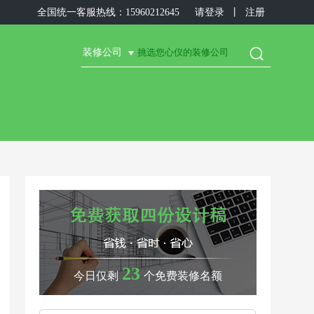
全国统一客服热线：15960212645
请登录
丨
注册

装修公司
23
今日仅剩
个免费装修名额